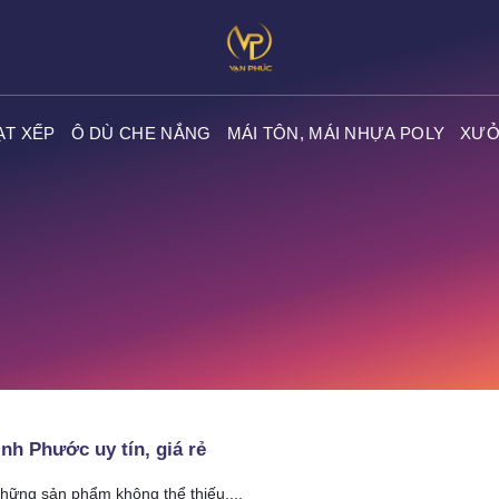
ẠT XẾP
Ô DÙ CHE NẮNG
MÁI TÔN, MÁI NHỰA POLY
XƯỞ
ình Phước uy tín, giá rẻ
hững sản phẩm không thể thiếu....