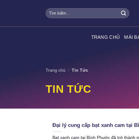
Skip
Tìm
to
kiếm:
content
TRANG CHỦ
MÁI B
Trang chủ
/
Tin Tức
TIN TỨC
Đại lý cung cấp bạt xanh cam tại B
Bạt xanh cam tại Bình Phước đã trở thành n