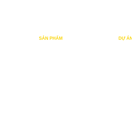
SẢN PHẨM
DỰ Á
Mái xếp di động
Dự án đ
Mái Che di động
Dự án đ
Mái hiên di động
Dự án n
Mái vòm - mái tôn
Dự án 
Dự án đ
Tin Tức