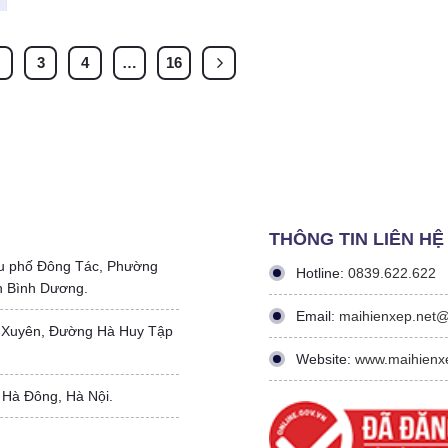
2
3
4
…
16
THÔNG TIN LIÊN HỆ
u phố Đông Tác, Phường
Hotline:
0839.622.622
h Bình Dương.
Email:
maihienxep.net
 Xuyên, Đường Hà Huy Tập
Website:
www.maihienx
 Hà Đông, Hà Nội.