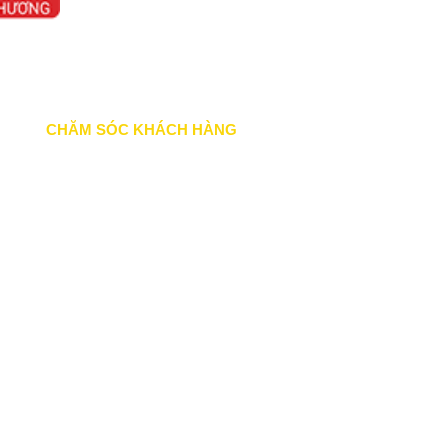
CHĂM SÓC KHÁCH HÀNG
Quy định bảo hành
Chính sách bán hàng
Tra cứu đơn hàng
Hướng dẫn đăng ký
Liên hệ