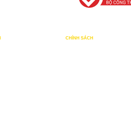
N
CHÍNH SÁCH
ã thực hiện
Chính Sách & Điều khoản
ang thực hiện
Chính sách bảo mật
ổi bật
Chính sách vận chuyển
khác
Hình thức thanh toán
ấu thầu
Chính sách thành viên