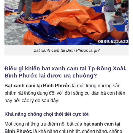
Bạt xanh cam tại Bình Phước là gì?
Điều gì khiến bạt xanh cam tại Tp Đồng Xoài,
Bình Phước lại được ưa chuộng?
Bạt xanh cam tại Bình Phước
là một trong những sản
phẩm rất thông dụng đối với đời sống cư dân bà con hiện
nay bởi các lý do sau đây:
Khả năng chống chọi thời tiết cực tốt
Một trong những ưu điểm nổi bật của
bạt xanh cam tại
Bình Phước
là khả năng chịu nhiệt, chống nắng, chống