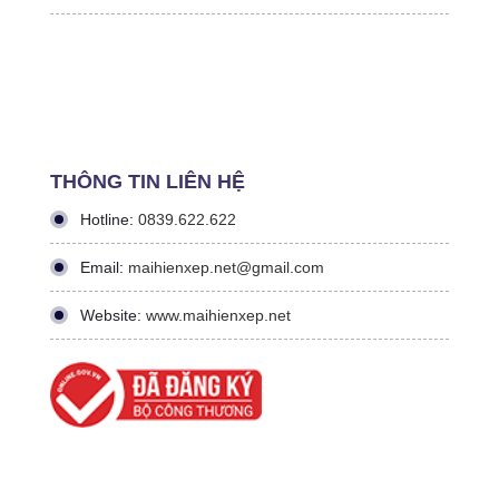
THÔNG TIN LIÊN HỆ
Hotline:
0839.622.622
Email:
maihienxep.net@gmail.com
Website:
www.maihienxep.net