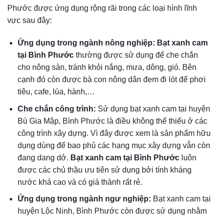
Phước được ứng dụng rộng rãi trong các loại hình lĩnh
vực sau đây:
Ứng dụng trong ngành nông nghiệp:
Bạt xanh cam
tại Bình Phước
thường được sử dụng để che chắn
cho nông sản, tránh khỏi nắng, mưa, dông, gió. Bên
cạnh đó còn được bà con nông dân đem đi lót để phơi
tiêu, cafe, lúa, hành,…
Che chắn công trình:
Sử dụng bạt xanh cam tại huyện
Bù Gia Mập, Bình Phước là điều không thể thiếu ở các
công trình xây dựng. Vì đây được xem là sản phẩm hữu
dụng dùng để bao phủ các hạng mục xây dựng vẫn còn
đang dang dở.
Bạt xanh cam tại Bình Phước
luôn
được các chủ thầu ưu tiên sử dụng bởi tính kháng
nước khá cao và có giá thành rất rẻ.
Ứng dụng trong ngành ngư nghiệp:
Bạt xanh cam tại
huyện Lộc Ninh, Bình Phước còn được sử dụng nhằm