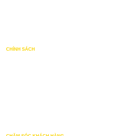
Dự án đấu thầu
Tin Tức
CHÍNH SÁCH
Chính Sách & Điều khoản
Chính sách bảo mật
Chính sách vận chuyển
Hình thức thanh toán
Chính sách thành viên
CHĂM SÓC KHÁCH HÀNG