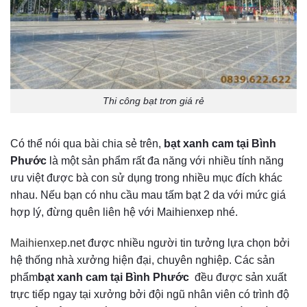
Thi công bạt trơn giá rẻ
Có thể nói qua bài chia sẻ trên,
bạt xanh cam tại Bình
Phước
là một sản phẩm rất đa năng với nhiều tính năng
ưu việt được bà con sử dụng trong nhiều mục đích khác
nhau. Nếu bạn có nhu cầu mau tấm bạt 2 da với mức giá
hợp lý, đừng quên liên hệ với Maihienxep nhé.
Maihienxep
.net được nhiều người tin tưởng lựa chọn bởi
hệ thống nhà xưởng hiện đại, chuyên nghiệp. Các sản
phẩm
bạt xanh cam tại Bình Phước
đều được sản xuất
trực tiếp ngay tại xưởng bởi đội ngũ nhân viên có trình độ