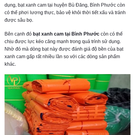
dụng, bạt xanh cam tại huyện Bù Đăng, Bình Phước còn
có thể phơi lương thực, bảo vệ khỏi thời tiết xấu và tránh
được sâu bọ.
Bên cạnh đó
bạt xanh cam tại Bình Phước
còn có thể
chịu được lực kéo căng mạnh trong quá trình sử dụng.
Nhờ đó mà dòng bạt này được đánh giá độ bền của bạt
xanh cam gấp rất nhiều lần so với các dòng sản phẩm
khác.