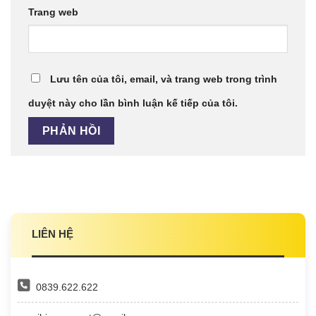
Trang web
Lưu tên của tôi, email, và trang web trong trình
duyệt này cho lần bình luận kế tiếp của tôi.
LIÊN HỆ
0839.622.622