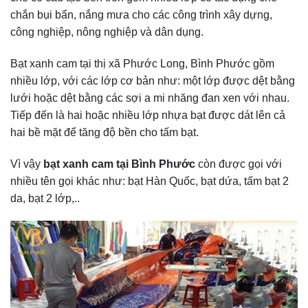
chắn bụi bẩn, nắng mưa cho các công trình xây dựng,
công nghiệp, nông nghiệp và dân dụng.
Bạt xanh cam tại thị xã Phước Long, Bình Phước gồm
nhiều lớp, với các lớp cơ bản như: một lớp được dệt bằng
lưới hoặc dệt bằng các sợi a mi nhăng đan xen với nhau.
Tiếp đến là hai hoặc nhiều lớp nhựa bạt được dát lên cả
hai bề mặt để tăng độ bền cho tấm bạt.
Vì vậy
bạt xanh cam tại Bình Phước
còn được gọi với
nhiều tên gọi khác như: bạt Hàn Quốc, bạt dứa, tấm bạt 2
da, bạt 2 lớp,..