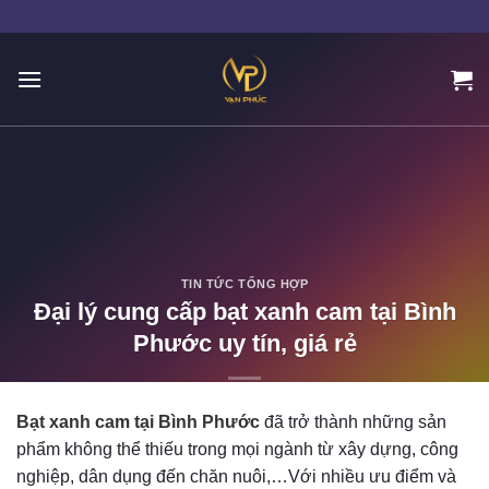
Skip
to
content
TIN TỨC TỔNG HỢP
Đại lý cung cấp bạt xanh cam tại Bình
Phước uy tín, giá rẻ
POSTED ON
12/05/2023
BY
ADMIN
Bạt xanh cam tại Bình Phước
đã trở thành những sản
phẩm không thể thiếu trong mọi ngành từ xây dựng, công
nghiệp, dân dụng đến chăn nuôi,…Với nhiều ưu điểm và