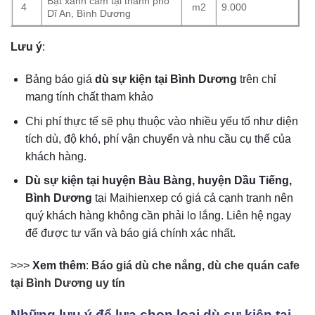
Bạt xanh cam tại thành phố
4
m2
9.000
Dĩ An, Bình Dương
Lưu ý
:
Bảng báo giá
dù sự kiện tại Bình Dương
trên chỉ
mang tính chất tham khảo
Chi phí thực tế sẽ phụ thuộc vào nhiều yếu tố như diện
tích dù, độ khó, phí vận chuyển và nhu cầu cụ thể của
khách hàng.
Dù sự kiện tại huyện Bàu Bàng, huyện Dầu Tiếng,
Bình Dương
tại Maihienxep có giá cả cạnh tranh nên
quý khách hàng không cần phải lo lắng. Liên hệ ngay
để được tư vấn và báo giá chính xác nhất.
>>>
Xem thêm
:
Báo giá dù che nắng, dù che quán cafe
tại Bình Dương uy tín
Những lưu ý để lựa chọn loại dù sự kiện tại