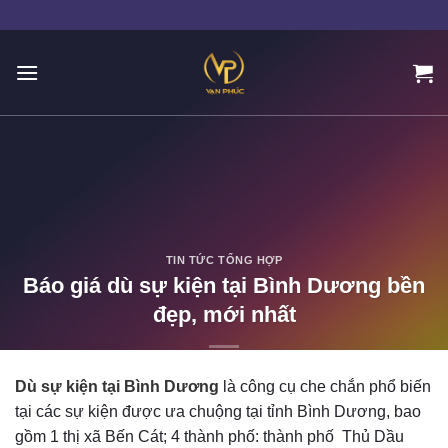
Skip
to
content
TIN TỨC TỔNG HỢP
Báo giá dù sự kiện tại Bình Dương bền
đẹp, mới nhất
POSTED ON
12/01/2023
BY
ADMIN
Dù sự kiện tại Bình Dương
là công cụ che chắn phổ biến
tại các sự kiện được ưa chuộng tại tỉnh Bình Dương, bao
gồm 1 thị xã Bến Cát; 4 thành phố: thành phố Thủ Dầu