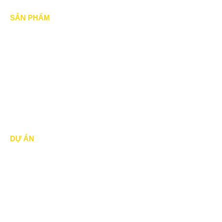
SẢN PHẨM
Mái xếp di động
Mái Che di động
Mái hiên di động
Mái vòm - mái tôn
DỰ ÁN
Dự án đã thực hiện
Dự án đang thực hiện
Dự án nổi bật
Dự án khác