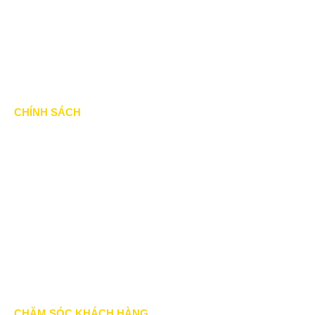
Dự án đấu thầu
Tin Tức
CHÍNH SÁCH
Chính Sách & Điều khoản
Chính sách bảo mật
Chính sách vận chuyển
Hình thức thanh toán
Chính sách thành viên
CHĂM SÓC KHÁCH HÀNG