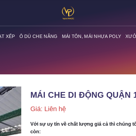
ẠT XẾP
Ô DÙ CHE NẮNG
MÁI TÔN, MÁI NHỰA POLY
XƯỞ
MÁI CHE DI ĐỘNG QUẬN 
Giá: Liên hệ
Với sự uy tín về chất lượng giá cả thì chúng tô
còn: