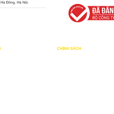
 Hà Đông, Hà Nội.
N
CHÍNH SÁCH
ã thực hiện
Chính Sách & Điều khoản
ang thực hiện
Chính sách bảo mật
ổi bật
Chính sách vận chuyển
khác
Hình thức thanh toán
ấu thầu
Chính sách thành viên