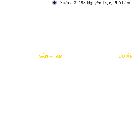
Xưởng 3: 198 Nguyễn Trực, Phú Lãm,
SẢN PHẨM
DỰ Á
Mái xếp di động
Dự án đ
Mái Che di động
Dự án đ
Mái hiên di động
Dự án n
Mái vòm - mái tôn
Dự án 
Dự án đ
Tin Tức