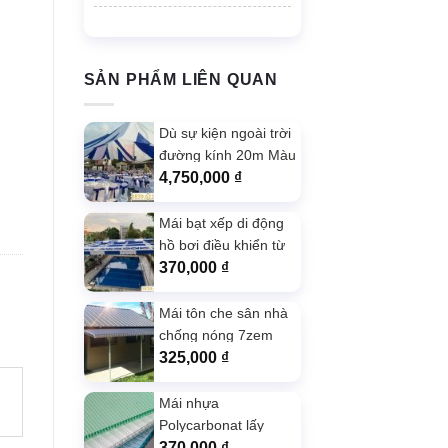
SẢN PHẨM LIÊN QUAN
Dù sự kiện ngoài trời
đường kính 20m Màu
Xanh
4,750,000
₫
Mái bạt xếp di động
hồ bơi điều khiển từ
xa màu xanh da
370,000
₫
Mái tôn che sân nhà
chống nóng 7zem
màu nâu đất
325,000
₫
Mái nhựa
Polycarbonat lấy
sáng hiên nhà màu
370,000
₫