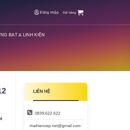
Đăng nhập
Giỏ hàng
NG BẠT & LINH KIỆN
12
LIÊN HỆ
0839.622.622
i
maihienxep.net@gmail.com