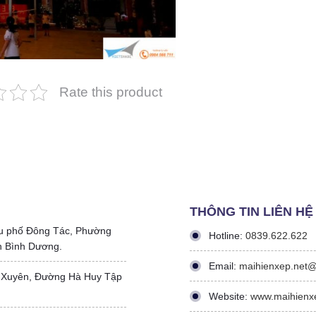
Rate this product
THÔNG TIN LIÊN HỆ
u phố Đông Tác, Phường
Hotline:
0839.622.622
h Bình Dương.
Email:
maihienxep.net
 Xuyên, Đường Hà Huy Tập
Website:
www.maihienx