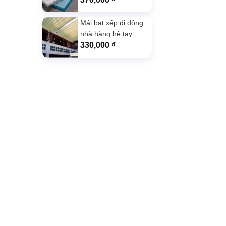
Xanh Lá giá rẻ
Mái bạt xếp di động
nhà hàng hệ tay
quay màu Xám
330,000
₫