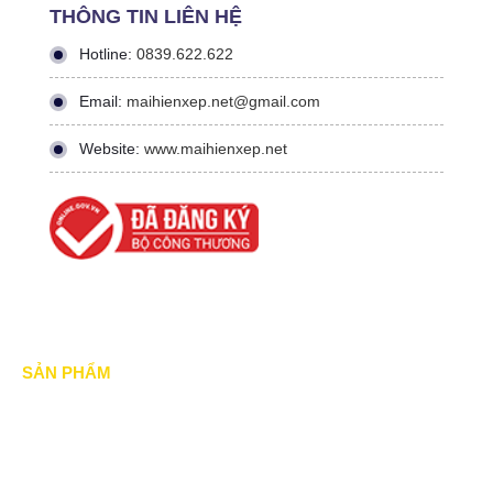
THÔNG TIN LIÊN HỆ
Hotline:
0839.622.622
Email:
maihienxep.net@gmail.com
Website:
www.maihienxep.net
SẢN PHẨM
Mái xếp di động
Mái Che di động