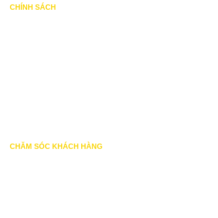
CHÍNH SÁCH
Chính Sách & Điều khoản
Chính sách bảo mật
Chính sách vận chuyển
Hình thức thanh toán
Chính sách thành viên
CHĂM SÓC KHÁCH HÀNG
Quy định bảo hành
Chính sách bán hàng
Tra cứu đơn hàng