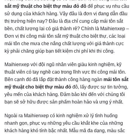
sắt mỹ thuật cho biệt thự màu đỏ đô
để phục vụ nhu cầu
sử dụng của khách hàng. Vậy đâu là đơn vị đang dẫn đầu
thị trường hiện nay? Đâu là địa chỉ cung cấp mái tôn sắt
bền, chất lượng lại có giá thành rẻ? Chính là Maihienxep –
Đơn vị thi công mái tôn sắt mỹ thuật cho biệt thự, các loại
mái tôn che mưa che nắng chất lượng với giá thành cực
kỳ phải chăng giúp bạn tiết kiệm chi phí khi thi công.
Maihienxep với đội ngũ nhân viên giàu kinh nghiệm, kỹ
thuật viên có tay nghề cao trong lĩnh vực thi công mái tôn.
Bên cạnh đó đã lắp đặt thành công hàng ngàn
mái tôn sắt
mỹ thuật cho biệt thự màu đỏ
đô
, lấy được sự tin tưởng,
yêu mến của khách hàng. Đảm bảo khi đến với chúng tôi
bạn sẽ sở hữu được sản phẩm hoàn hảo và ưng ý nhất.
Ngoài ra Maihienxep có kinh nghiệm xử lý tình huống
nhanh gọn, phục vụ những yêu cầu khắt khe của những
khách hàng khó tính bậc nhất. Mẫu mã đa dạng, màu sắc