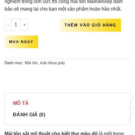
nghiệm trong lĩnh vực thi công mái tôn Maihienxep đảm
bảo sẽ mang lại cho bạn một sản phẩm hoàn hảo nhất.
Mái tôn sắt mỹ thuật cho biệt thự màu đỏ đô chất lượng số lư
THÊM VÀO GIỎ HÀNG
MUA NGAY
Danh mục:
Mái tôn, mái nhựa poly
MÔ TẢ
ĐÁNH GIÁ (0)
Mái tôn sắt mỹ thuật cho biệt thự màu đỏ
là một trong