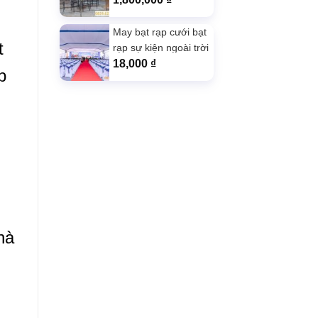
May bạt rạp cưới bạt
t
rạp sự kiện ngoài trời
màu trắng xám
18,000
₫
p
hà