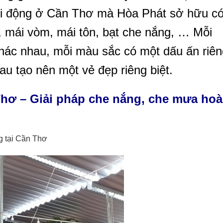
di động ở Cần Thơ mà Hòa Phát sở hữu c
, mái vòm, mái tôn, bạt che nắng, … Mỗi
hác nhau, mỗi màu sắc có một dấu ấn riên
au tạo nên một vẻ đẹp riêng biệt.
 Thơ – Giải pháp che nắng, che mưa ho
ng tại Cần Thơ