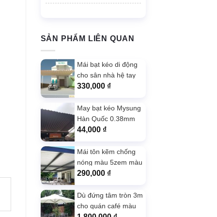
SẢN PHẨM LIÊN QUAN
Mái bạt kéo di động
cho sân nhà hệ tay
quay trợ lực màu
330,000
₫
kem
May bạt kéo Mysung
Hàn Quốc 0.38mm
màu xám giá tốt
44,000
₫
Mái tôn kẽm chống
nóng màu 5zem màu
ghi chất lượng
290,000
₫
Dù đứng tâm tròn 3m
cho quán café màu
Trắng
1,800,000
₫