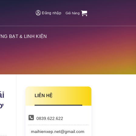
Đăng nhập
Giỏ hàng
NG BẠT & LINH KIỆN
ái
LIÊN HỆ
ơ
0839.622.622
maihienxep.net@gmail.com