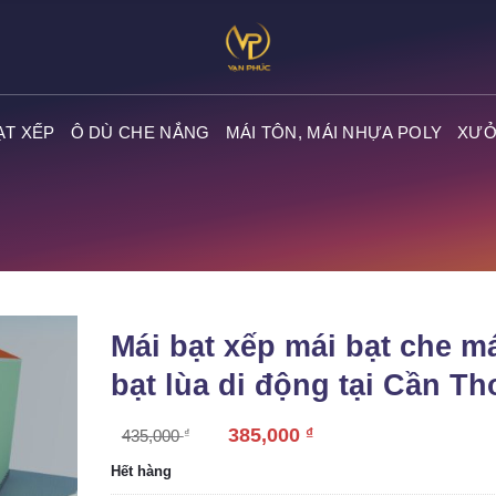
ẠT XẾP
Ô DÙ CHE NẮNG
MÁI TÔN, MÁI NHỰA POLY
XƯỞ
Mái bạt xếp mái bạt che m
bạt lùa di động tại Cần Th
385,000
₫
435,000
₫
Hết hàng