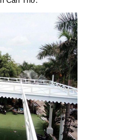
ân Cần Thơ.