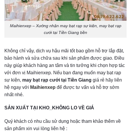
Maihienxep – Xưởng nhận may bạt rạp sự kiện, may bạt rạp
cưới tại Tiền Giang bền
Không chỉ vậy, dịch vụ hậu mãi tốt bao gồm hỗ trợ lắp đặt,
bảo hành và sửa chữa sau khi sản phẩm được giao. Điều
này giúp khách hàng an tâm và tin tưởng khi chọn hợp tác
với đơn vị Maihienxep. Nếu bạn đang muốn may bạt rạp
sự kiện,
may bạt rạp cưới tại Tiền Giang
giá rẻ hãy liên
hệ ngay với
Maihienxep
để được tư vấn và hỗ trợ sớm
nhất nhé.
SẢN XUẤT TẠI KHO_KHÔNG LO VỀ GIÁ
Quý khách có nhu cầu sử dụng hoặc tham khảo thêm về
sản phẩm xin vui lòng liên hệ :