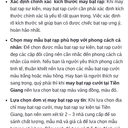
Xác định chính xác kích thước may bạt rạp
: Khi may
bạt rạp sự kiện, may bạt rạp cưới cần phải xác định kích
thước chính xác là yếu tố rất quan trọng. Việc xác định
rõ kích thước sẽ giúp bạn có được chiếc bạt rạp ưng ý,
hoàn hảo nhất.
Chọn may mẫu bạt rạp phù hợp với phong cách cá
nhân
: Để chọn được mẫu bạt rạp sự kiện, bạt rạp cưới
đẹp các cặp đôi cũng nên cân nhắc đến phong cách cá
nhân của mình. Nếu bạn là người yêu thích phong cách
tinh tế, thuần khiết nên lựa chọn các mẫu bạt rạp cưới
màu trắng hoặc màu hồng. Hay bạn là người thích sự
sang trọng, quý phái thì khi
may bạt rạp cưới tại Tiền
Giang
nên lựa chọn bạt rạp màu vàng đồng, màu đỏ.
Lựa chọn đơn vị may bạt rạp uy tín
: Khi lựa chọn địa
chỉ may bạt rạp cưới, may bạt rạp sự kiện tại Tiền
Giang, bạn nên xem xét từ 2 – 3 nhà cung cấp để so
sánh chất lượng, mẫu mã và giá cả để lựa chọn mẫu