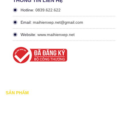
THÔNG TIN LIÊN HỆ
Hotline:
0839.622.622
Email:
maihienxep.net@gmail.com
Website:
www.maihienxep.net
SẢN PHẨM
Mái xếp di động
Mái Che di động
Mái hiên di động