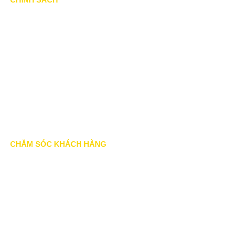
Chính Sách & Điều khoản
Chính sách bảo mật
Chính sách vận chuyển
Hình thức thanh toán
Chính sách thành viên
CHĂM SÓC KHÁCH HÀNG
Quy định bảo hành
Chính sách bán hàng
Tra cứu đơn hàng
Hướng dẫn đăng ký