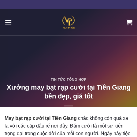
Skip
to
content
TIN TỨC TỔNG HỢP
Xưởng may bạt rạp cưới tại Tiền Giang
bền đẹp, giá tốt
POSTED ON
11/17/2023
BY
ADMIN
May bạt rạp cưới tại Tiền Giang
chắc không còn quá xa
lạ với các cặp dâu rể nơi đây. Đám cưới là một sự kiện
trọng đại trong cuộc đời của mỗi con người. Ngày này tiệc