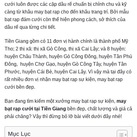
cưới luôn được các cặp dâu rể chuẩn bị chỉnh chu và kỹ
càng từ khâu may bạt rạp cho đến khâu trang trí. Bởi mẫu
bạt rạp đám cưới còn thể hiện phong cách, sở thích của
dâu rể qua từng chi tiết.
Tiền Giang gồm có 11 đơn vị hành chính là thành phố Mỹ
Tho; 2 thị xã: thị xã Gò Công, thị xã Cai Lậy; và 8 huyện:
huyện Châu Thành, huyện Gò Công Đông, huyện Tân Phú
Đông, huyện Chợ Gạo, huyện Gò Công Tây, huyện Tân
Phước, huyện Cái Bè, huyện Cai Lậy. Vì vậy mà tại đây có
rất nhiều đơn vị nhận may bạt rạp sự kiện, may bạt rạp
cưới bền đẹp.
Bạn đang tìm kiếm một xưởng may bạt rạp sự kiện,
may
bạt rạp cưới tại Tiền Giang
bền đẹp, chất lượng và giá cả
phải chăng? Vậy thì đừng bỏ lỡ bài viết dưới đây nhé!
Mục Lục