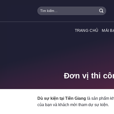
Skip
Tìm
to
kiếm:
content
TRANG CHỦ
MÁI B
Đơn vị thi cô
Dù sự kiện tại Tiền Giang
là sản phẩm kh
của bạn và khách mời tham dự sự kiện.