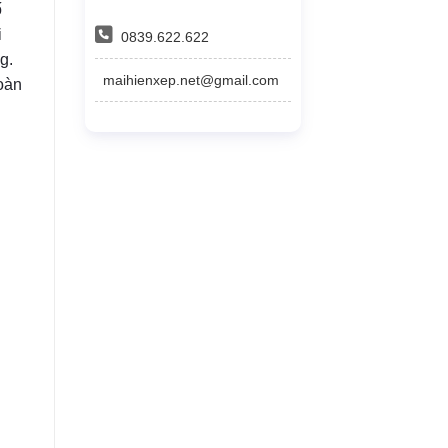
ố
i
0839.622.622
g.
maihienxep.net@gmail.com
toàn