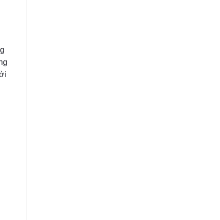
ng
ong
ởi