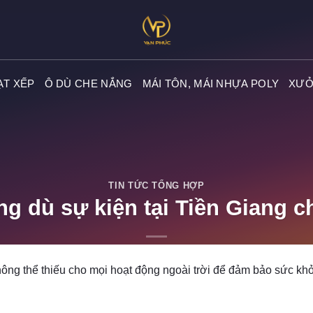
ẠT XẾP
Ô DÙ CHE NẮNG
MÁI TÔN, MÁI NHỰA POLY
XƯỞ
TIN TỨC TỔNG HỢP
ng dù sự kiện tại Tiền Giang 
POSTED ON
11/17/2023
BY
ADMIN
ông thể thiếu cho mọi hoạt động ngoài trời để đảm bảo sức kh