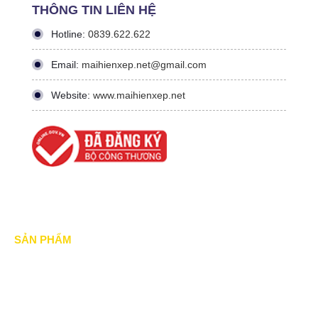
THÔNG TIN LIÊN HỆ
Hotline:
0839.622.622
Email:
maihienxep.net@gmail.com
Website:
www.maihienxep.net
SẢN PHẨM
Mái xếp di động
Mái Che di động