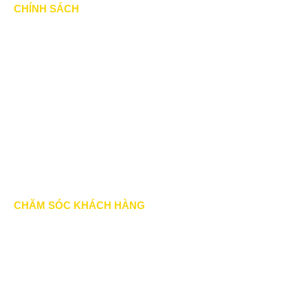
CHÍNH SÁCH
Chính Sách & Điều khoản
Chính sách bảo mật
Chính sách vận chuyển
Hình thức thanh toán
Chính sách thành viên
CHĂM SÓC KHÁCH HÀNG
Quy định bảo hành
Chính sách bán hàng
Tra cứu đơn hàng