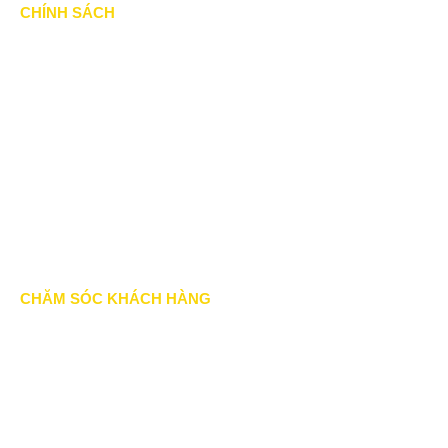
CHÍNH SÁCH
Chính Sách & Điều khoản
Chính sách bảo mật
Chính sách vận chuyển
Hình thức thanh toán
Chính sách thành viên
CHĂM SÓC KHÁCH HÀNG
Quy định bảo hành
Chính sách bán hàng
Tra cứu đơn hàng