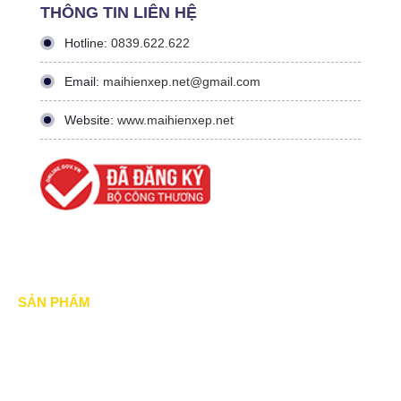
THÔNG TIN LIÊN HỆ
Hotline:
0839.622.622
Email:
maihienxep.net@gmail.com
Website:
www.maihienxep.net
SẢN PHẨM
Mái xếp di động
Mái Che di động