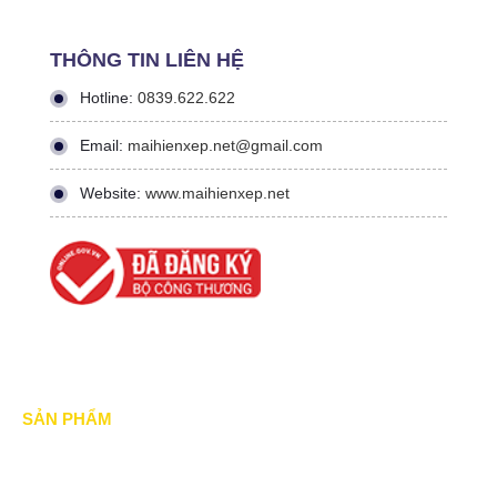
THÔNG TIN LIÊN HỆ
Hotline:
0839.622.622
Email:
maihienxep.net@gmail.com
Website:
www.maihienxep.net
SẢN PHẨM
Mái xếp di động