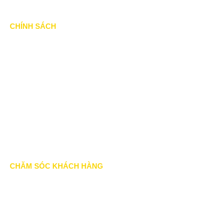
CHÍNH SÁCH
Chính Sách & Điều khoản
Chính sách bảo mật
Chính sách vận chuyển
Hình thức thanh toán
Chính sách thành viên
CHĂM SÓC KHÁCH HÀNG
Quy định bảo hành
Chính sách bán hàng