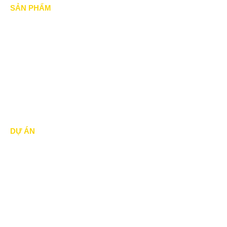
SẢN PHẨM
Mái xếp di động
Mái Che di động
Mái hiên di động
Mái vòm - mái tôn
DỰ ÁN
Dự án đã thực hiện
Dự án đang thực hiện
Dự án nổi bật
Dự án khác