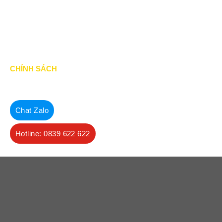
Dự án đấu thầu
Tin Tức
CHÍNH SÁCH
Chính Sách & Điều khoản
Chính sách bảo mật
Chat Zalo
Chính sách vận chuyển
Hotline: 0839 622 622
Hình thức thanh toán
Chính sách thành viên
CHĂM SÓC KHÁCH HÀNG