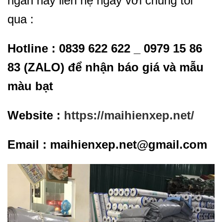
ngần hãy liên hệ ngay với chúng tôi
qua :
Hotline : 0839 622 622 _ 0979 15 86
83 (ZALO) để nhận báo giá và mẫu
màu bạt
Website :
https://maihienxep.net/
Email : maihienxep.net@gmail.com