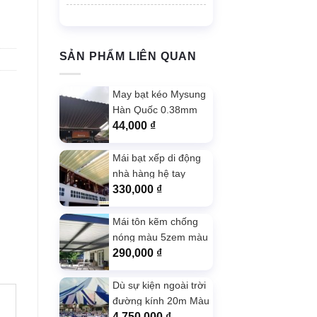
SẢN PHẨM LIÊN QUAN
May bạt kéo Mysung
Hàn Quốc 0.38mm
màu xám giá tốt
44,000
₫
Mái bạt xếp di động
nhà hàng hệ tay
quay màu Xám
330,000
₫
Mái tôn kẽm chống
nóng màu 5zem màu
ghi chất lượng
290,000
₫
Dù sự kiện ngoài trời
đường kính 20m Màu
Xanh
4,750,000
₫