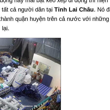
động hay mái bạt kéo xêp di động thì hiện
i tất cả người dân tại
Tỉnh
Lai Châu
. Nó đ
 thành quận huyện trên cả nước với những
lại.