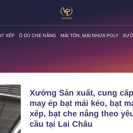
ẠT XẾP
Ô DÙ CHE NẮNG
MÁI TÔN, MÁI NHỰA POLY
XƯỞ
Xưởng Sản xuất, cung cấ
may ép bạt mái kéo, bạt m
xếp, bạt che nắng theo yê
cầu tại Lai Châu