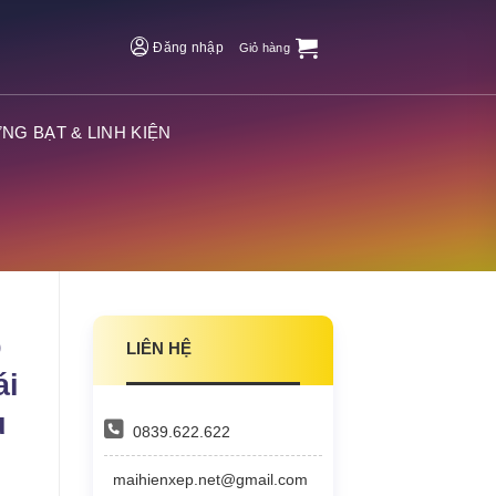
Đăng nhập
Giỏ hàng
NG BẠT & LINH KIỆN
p
LIÊN HỆ
ái
u
0839.622.622
maihienxep.net@gmail.com