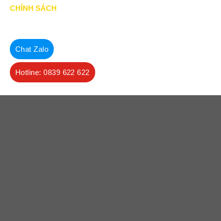
CHÍNH SÁCH
Chính Sách & Điều khoản
Chính sách bảo mật
Chat Zalo
Chính sách vận chuyển
Hotline: 0839 622 622
Hình thức thanh toán
Chính sách thành viên
CHĂM SÓC KHÁCH HÀNG
Quy định bảo hành
Chính sách bán hàng
Tra cứu đơn hàng