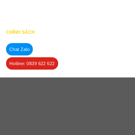
Tin Tức
CHÍNH SÁCH
Chính Sách & Điều khoản
Chat Zalo
Chính sách bảo mật
Hotline: 0839 622 622
Chính sách vận chuyển
Hình thức thanh toán
Chính sách thành viên
CHĂM SÓC KHÁCH HÀNG
Quy định bảo hành