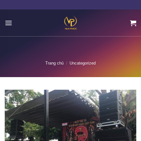
Skip
to
content
Trang chủ
/
Uncategorized