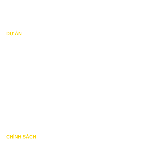
Mái vòm - mái tôn
DỰ ÁN
Dự án đã thực hiện
Dự án đang thực hiện
Dự án nổi bật
Dự án khác
Dự án đấu thầu
Tin Tức
CHÍNH SÁCH