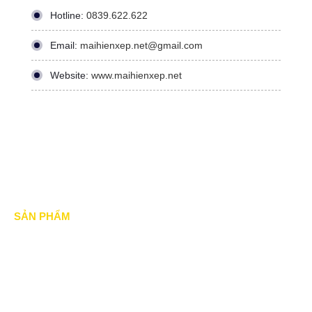
Hotline:
0839.622.622
Email:
maihienxep.net@gmail.com
Website:
www.maihienxep.net
SẢN PHẨM
Mái xếp di động
Mái Che di động
Mái hiên di động