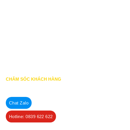
Chính Sách & Điều khoản
Chính sách bảo mật
Chính sách vận chuyển
Hình thức thanh toán
Chính sách thành viên
CHĂM SÓC KHÁCH HÀNG
Quy định bảo hành
Chính sách bán hàng
Chat Zalo
Tra cứu đơn hàng
Hotline: 0839 622 622
Hướng dẫn đăng ký