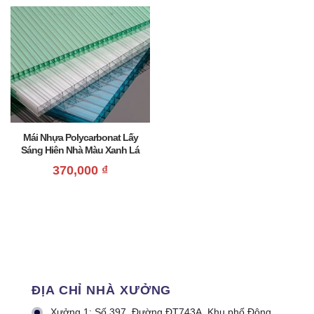
Mái Nhựa Polycarbonat Lấy
Sáng Hiên Nhà Màu Xanh Lá
Giá Rẻ
370,000
₫
ĐỊA CHỈ NHÀ XƯỞNG
Xưởng 1: Số 397, Đường ĐT743A, Khu phố Đông