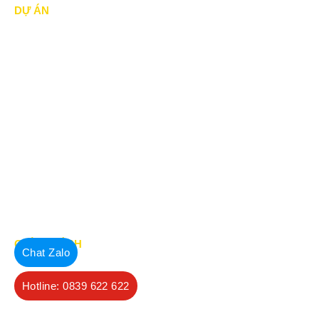
DỰ ÁN
Dự án đã thực hiện
Dự án đang thực hiện
Dự án nổi bật
Dự án khác
Dự án đấu thầu
Tin Tức
CHÍNH SÁCH
Chat Zalo
Chính Sách & Điều khoản
Hotline: 0839 622 622
Chính sách bảo mật