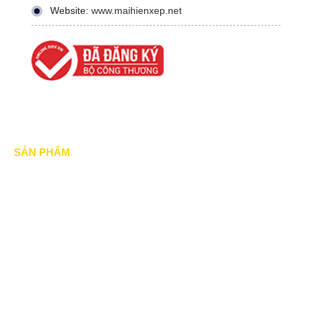
Website:
www.maihienxep.net
SẢN PHẨM
Mái xếp di động
Mái Che di động
Mái hiên di động
Mái vòm - mái tôn