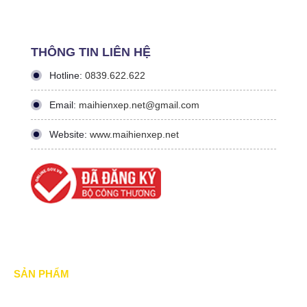
THÔNG TIN LIÊN HỆ
Hotline:
0839.622.622
Email:
maihienxep.net@gmail.com
Website:
www.maihienxep.net
SẢN PHẨM
Mái xếp di động