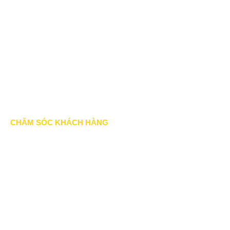
Chính sách bảo mật
Chính sách vận chuyển
Hình thức thanh toán
Chính sách thành viên
CHĂM SÓC KHÁCH HÀNG
Quy định bảo hành
Chính sách bán hàng
Tra cứu đơn hàng
Hướng dẫn đăng ký
Liên hệ