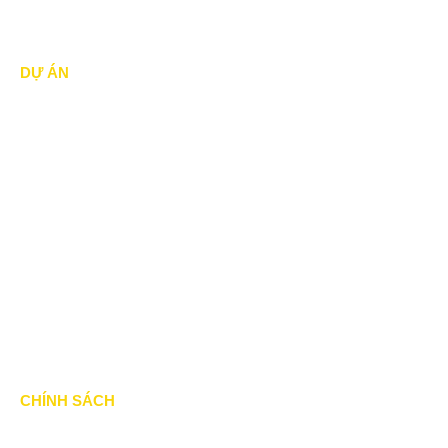
DỰ ÁN
Dự án đã thực hiện
Dự án đang thực hiện
Dự án nổi bật
Dự án khác
Dự án đấu thầu
Tin Tức
CHÍNH SÁCH
Chính Sách & Điều khoản