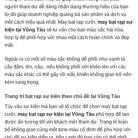
người tham dự dễ dàng nhận dạng thương hiệu của bạn
từ đó giúp doanh nghiệp quảng bá sản phẩm và dịch vụ
một cách hiệu quả nhất. May bạt rạp cưới,
may bạt rạp sự
kiện tại Vũng Tàu
sẽ tư vấn cho bạn màu sắc hài hòa,
hợp lý để phối hợp với nhau một cách hoàn chỉnh và đẹp
mắt.
Ngoài ra có một số màu sắc không dễ phối như xanh lá
cây đậm, tím, nâu.. nếu không phối với khéo léo với các
màu sắc khác có thể gây rối mắt, khiến không gian trở nên
kém sang trọng.
Trang trí bạt rạp sự kiện theo chủ đề tại Vũng Tàu
Tùy vào sự kiện mà bạn sẽ tổ chức để chọn may bạt rạp
cưới,
may bạt rạp sự kiện tại Vũng Tàu
phù hợp để tạo
được ấn tượng tốt với khách mời tham dự. Trang trí toàn
bộ không gian cùng một tone màu cố định để phù hợp với
chủ đề sự kiện diễn ra, bên cạnh đó bạn còn có thể phối