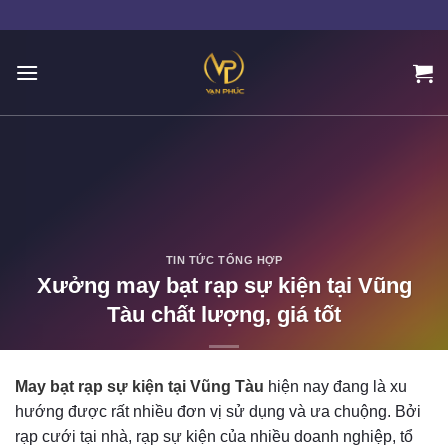
Skip
to
content
TIN TỨC TỔNG HỢP
Xưởng may bạt rạp sự kiện tại Vũng
Tàu chất lượng, giá tốt
POSTED ON
11/01/2023
BY
ADMIN
May bạt rạp sự kiện tại Vũng Tàu
hiện nay đang là xu
hướng được rất nhiều đơn vị sử dụng và ưa chuộng. Bởi
rạp cưới tại nhà, rạp sự kiện của nhiều doanh nghiệp, tổ