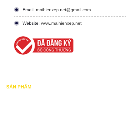
Email:
maihienxep.net@gmail.com
Website:
www.maihienxep.net
SẢN PHẨM
Mái xếp di động
Mái Che di động
Mái hiên di động
Mái vòm - mái tôn