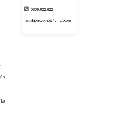
0839.622.622
maihienxep.net@gmail.com
t
sản
t
lâu