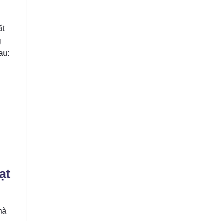
ất
g
au:
ạt
mà