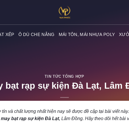
ẠT XẾP
Ô DÙ CHE NẮNG
MÁI TÔN, MÁI NHỰA POLY
XƯỞ
TIN TỨC TỔNG HỢP
 bạt rạp sự kiện Đà Lạt, Lâm
POSTED ON
09/05/2023
BY
ADMIN
tín và chất lượng nhất hiện nay sẽ được đề cập tại bài viết này.
ề
may bạt rạp sự kiện Đà Lạt,
Lâm Đồng. Hãy theo dõi hết bài v