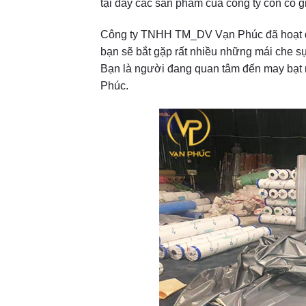
tại đây các sản phẩm của công ty còn có g
Công ty TNHH TM_DV Vạn Phúc đã hoạt độn
bạn sẽ bắt gặp rất nhiều những mái che sự
Bạn là người đang quan tâm đến may bạt rạ
Phúc.