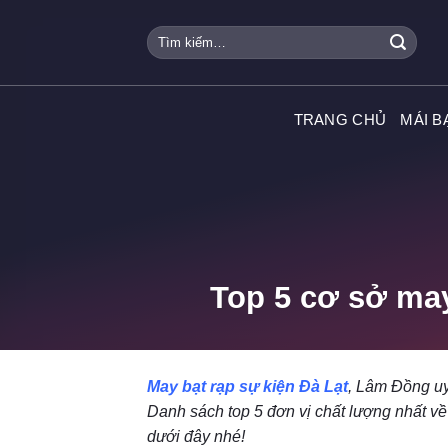
Skip
Tìm
to
kiếm:
content
TRANG CHỦ
MÁI B
Top 5 cơ sở may
May bạt rạp sự kiện Đà Lạt
, Lâm Đồng uy 
Danh sách top 5 đơn vị chất lượng nhất v
dưới đây nhé!