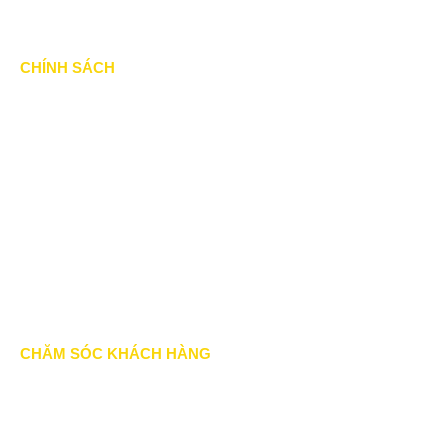
CHÍNH SÁCH
Chính Sách & Điều khoản
Chính sách bảo mật
Chính sách vận chuyển
Hình thức thanh toán
Chính sách thành viên
CHĂM SÓC KHÁCH HÀNG
Quy định bảo hành
Chính sách bán hàng