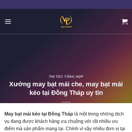
Skip
to
content
TIN TỨC TỔNG HỢP
Xưởng may bạt mái che, may bạt mái
kéo tại Đồng Tháp uy tín
POSTED ON
11/29/2023
BY
ADMIN
May bạt mái kéo tại Đồng Tháp
là một trong những dịch
vụ đang được khách hàng ưa chuộng với rất nhiều ưu
điểm mà sản phẩm mang lại. Chính vì vậy nhiều đơn vị tại