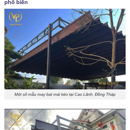
phổ biến
Một số mẫu may bạt mái kéo tại Cao Lãnh, Đồng Tháp