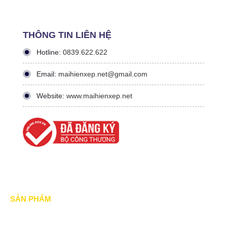
THÔNG TIN LIÊN HỆ
Hotline:
0839.622.622
Email:
maihienxep.net@gmail.com
Website:
www.maihienxep.net
SẢN PHẨM
Mái xếp di động