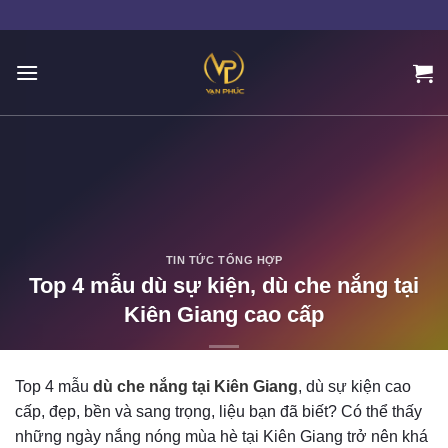
Skip
to
content
TIN TỨC TỔNG HỢP
Top 4 mẫu dù sự kiện, dù che nắng tại
Kiên Giang cao cấp
POSTED ON
10/16/2023
BY
ADMIN
Top 4 mẫu
dù che nắng tại Kiên Giang
, dù sự kiện cao
cấp, đẹp, bền và sang trọng, liệu bạn đã biết? Có thể thấy
những ngày nắng nóng mùa hè tại Kiên Giang trở nên khá