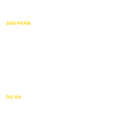
SẢN PHẨM
Mái xếp di động
Mái Che di động
Mái hiên di động
Mái vòm - mái tôn
DỰ ÁN
Dự án đã thực hiện
Dự án đang thực hiện
Dự án nổi bật