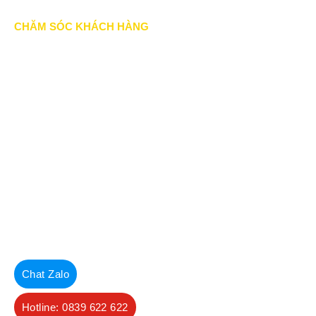
CHĂM SÓC KHÁCH HÀNG
Quy định bảo hành
Chính sách bán hàng
Tra cứu đơn hàng
Hướng dẫn đăng ký
Liên hệ
© Copyright 2022. All Rights Reserved.
Hoa Phat Dat
Chat Zalo
Hotline: 0839 622 622