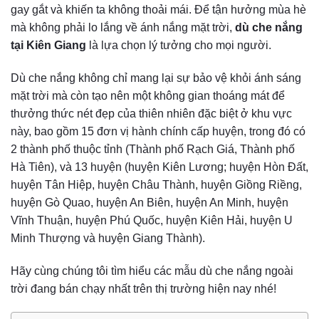
gay gắt và khiến ta không thoải mái. Để tận hưởng mùa hè
mà không phải lo lắng về ánh nắng mặt trời,
dù che nắng
tại Kiên Giang
là lựa chọn lý tưởng cho mọi người.
Dù che nắng không chỉ mang lại sự bảo vệ khỏi ánh sáng
mặt trời mà còn tạo nên một không gian thoáng mát để
thưởng thức nét đẹp của thiên nhiên đặc biệt ở khu vực
này, bao gồm 15 đơn vị hành chính cấp huyện, trong đó có
2 thành phố thuộc tỉnh (Thành phố Rạch Giá, Thành phố
Hà Tiên), và 13 huyện (huyện Kiên Lương; huyện Hòn Đất,
huyện Tân Hiệp, huyện Châu Thành, huyện Giồng Riềng,
huyện Gò Quao, huyện An Biên, huyện An Minh, huyện
Vĩnh Thuận, huyện Phú Quốc, huyện Kiên Hải, huyện U
Minh Thượng và huyện Giang Thành).
Hãy cùng chúng tôi tìm hiểu các mẫu dù che nắng ngoài
trời đang bán chạy nhất trên thị trường hiện nay nhé!