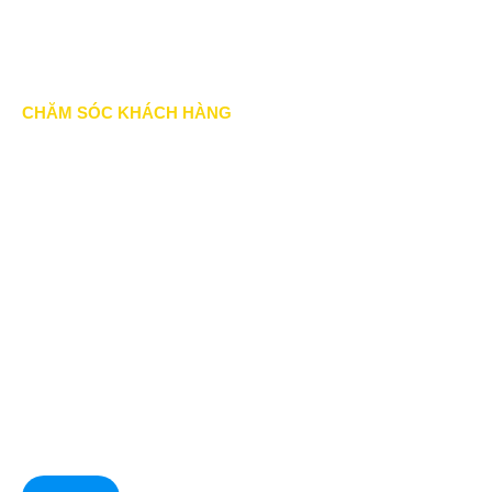
Chính sách thành viên
CHĂM SÓC KHÁCH HÀNG
Quy định bảo hành
Chính sách bán hàng
Tra cứu đơn hàng
Hướng dẫn đăng ký
Liên hệ
© Copyright 2022. All Rights Reserved.
Hoa Phat Dat