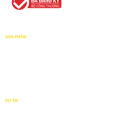
SẢN PHẨM
Mái xếp di động
Mái Che di động
Mái hiên di động
Mái vòm - mái tôn
DỰ ÁN
Dự án đã thực hiện