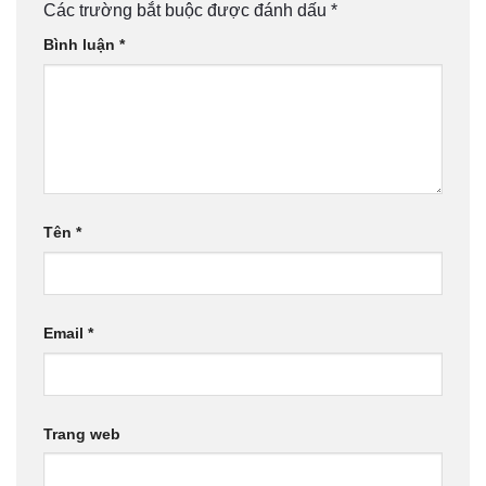
Các trường bắt buộc được đánh dấu
*
Bình luận
*
Tên
*
Email
*
Trang web