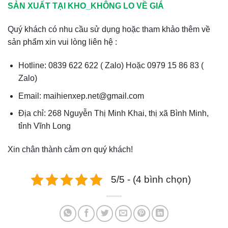
SẢN XUẤT TẠI KHO_KHÔNG LO VỀ GIÁ
Quý khách có nhu cầu sử dụng hoặc tham khảo thêm về
sản phẩm xin vui lòng liên hệ :
Hotline: 0839 622 622 ( Zalo) Hoặc 0979 15 86 83 (
Zalo)
Email: maihienxep.net@gmail.com
Địa chỉ: 268 Nguyễn Thị Minh Khai, thị xã Bình Minh,
tỉnh Vĩnh Long
Xin chân thành cảm ơn quý khách!
5/5 - (4 bình chọn)