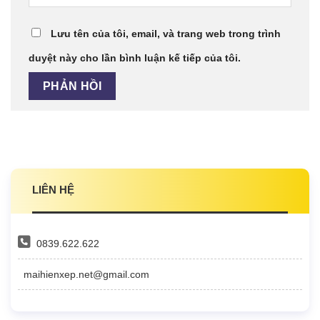
Lưu tên của tôi, email, và trang web trong trình
duyệt này cho lần bình luận kế tiếp của tôi.
LIÊN HỆ
0839.622.622
maihienxep.net@gmail.com