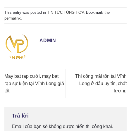
This entry was posted in
TIN TỨC TỔNG HỢP
. Bookmark the
permalink
.
ADMIN
May bạt rạp cưới, may bạt
Thi công mái tôn tại Vĩnh
rạp sự kiện tại Vĩnh Long giá
Long ở đâu uy tín, chất
tốt
lượng
Trả lời
Email của bạn sẽ không được hiển thị công khai.