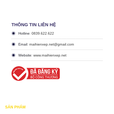
THÔNG TIN LIÊN HỆ
Hotline:
0839.622.622
Email:
maihienxep.net@gmail.com
Website:
www.maihienxep.net
SẢN PHẨM