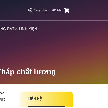
Đăng nhập
Giỏ hàng
NG BẠT & LINH KIỆN
Tháp chất lượng
ược
LIÊN HỆ
 vực