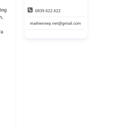
Hồng
0839.622.622
h,
maihienxep.net@gmail.com
ra