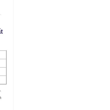
a
t
ư
n