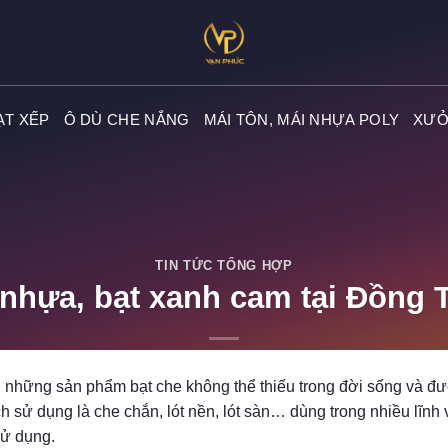
ẠT XẾP
Ô DÙ CHE NẮNG
MÁI TÔN, MÁI NHỰA POLY
XƯỞ
TIN TỨC TỔNG HỢP
t nhựa, bạt xanh cam tại Đồng 
POSTED ON
11/22/2023
BY
ADMIN
g những sản phẩm bạt che không thể thiếu trong đời sống và đ
h sử dụng là che chắn, lót nền, lót sàn… dùng trong nhiều lĩnh
sử dụng.