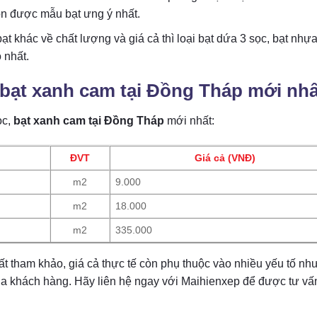
ọn được mẫu bạt ưng ý nhất.
ạt khác về chất lượng và giá cả thì loại bạt dứa 3 sọc, bạt nhự
 nhất.
, bạt xanh cam tại Đồng Tháp mới nhấ
ọc,
bạt xanh cam tại Đồng Tháp
mới nhất:
ĐVT
Giá cả (VNĐ)
m2
9.000
m2
18.000
m2
335.000
hất tham khảo, giá cả thực tế còn phụ thuộc vào nhiều yếu tố nh
của khách hàng. Hãy liên hệ ngay với Maihienxep để được tư vấ