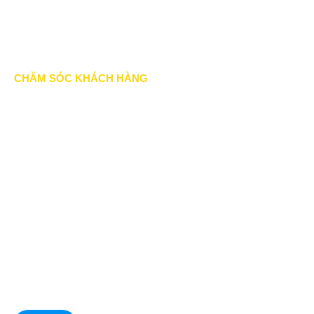
Chính sách thành viên
CHĂM SÓC KHÁCH HÀNG
Quy định bảo hành
Chính sách bán hàng
Tra cứu đơn hàng
Hướng dẫn đăng ký
Liên hệ
© Copyright 2022. All Rights Reserved.
Hoa Phat Dat