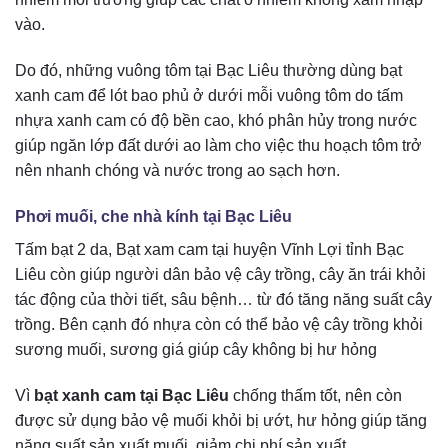
vào.
Do đó, những vuông tôm tại Bạc Liêu thường dùng bạt
xanh cam để lót bao phủ ở dưới mỗi vuông tôm do tấm
nhựa xanh cam có độ bền cao, khó phân hủy trong nước
giúp ngăn lớp đất dưới ao làm cho việc thu hoạch tôm trở
nên nhanh chóng và nước trong ao sạch hơn.
Phơi muối, che nhà kính tại Bạc Liêu
Tấm bạt 2 da, Bạt xam cam tại huyện Vĩnh Lợi tỉnh Bạc
Liêu còn giúp người dân bảo vệ cây trồng, cây ăn trái khỏi
tác động của thời tiết, sâu bệnh… từ đó tăng năng suất cây
trồng. Bên cạnh đó nhựa còn có thể bảo vệ cây trồng khỏi
sương muối, sương giá giúp cây không bị hư hỏng
Vì
bạt xanh cam tại Bạc Liêu
chống thấm tốt, nên còn
được sử dụng bảo vệ muối khỏi bị ướt, hư hỏng giúp tăng
năng suất sản xuất muối, giảm chi phí sản xuất.