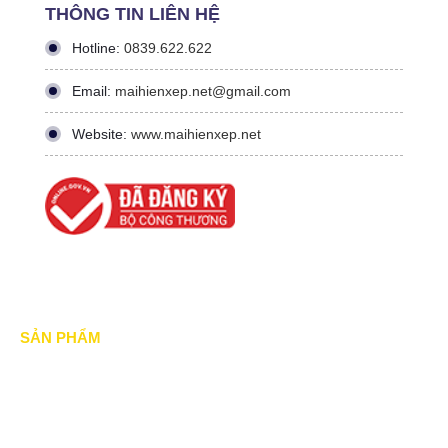
THÔNG TIN LIÊN HỆ
Hotline:
0839.622.622
Email:
maihienxep.net@gmail.com
Website:
www.maihienxep.net
SẢN PHẨM
Mái xếp di động
Mái Che di động