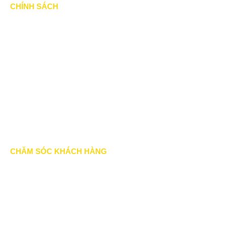
CHÍNH SÁCH
Chính Sách & Điều khoản
Chính sách bảo mật
Chính sách vận chuyển
Hình thức thanh toán
Chính sách thành viên
CHĂM SÓC KHÁCH HÀNG
Quy định bảo hành
Chính sách bán hàng
Tra cứu đơn hàng