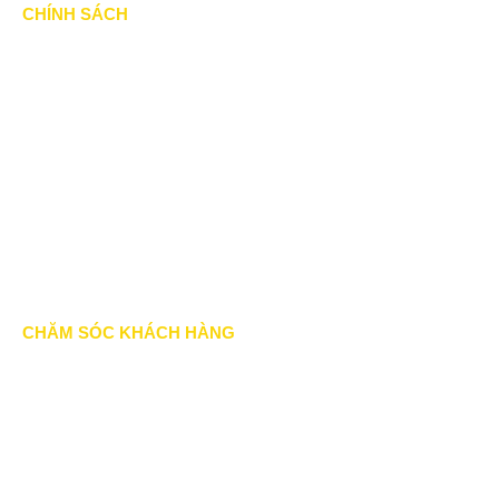
CHÍNH SÁCH
Chính Sách & Điều khoản
Chính sách bảo mật
Chính sách vận chuyển
Hình thức thanh toán
Chính sách thành viên
CHĂM SÓC KHÁCH HÀNG
Quy định bảo hành
Chính sách bán hàng
Tra cứu đơn hàng