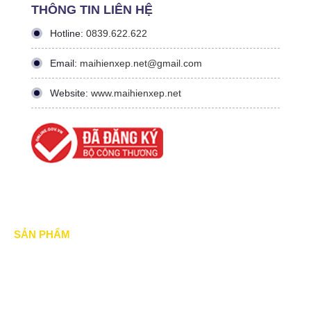
THÔNG TIN LIÊN HỆ
Hotline:
0839.622.622
Email:
maihienxep.net@gmail.com
Website:
www.maihienxep.net
SẢN PHẨM
Mái xếp di động
Mái Che di động