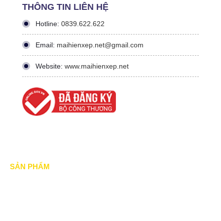
THÔNG TIN LIÊN HỆ
Hotline:
0839.622.622
Email:
maihienxep.net@gmail.com
Website:
www.maihienxep.net
SẢN PHẨM
Mái xếp di động
Mái Che di động