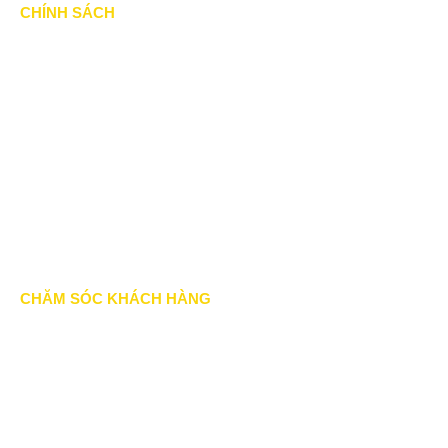
CHÍNH SÁCH
Chính Sách & Điều khoản
Chính sách bảo mật
Chính sách vận chuyển
Hình thức thanh toán
Chính sách thành viên
CHĂM SÓC KHÁCH HÀNG
Quy định bảo hành
Chính sách bán hàng
Tra cứu đơn hàng