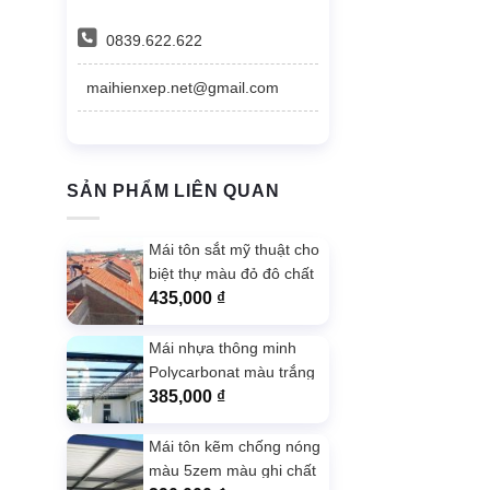
0839.622.622
maihienxep.net@gmail.com
SẢN PHẨM LIÊN QUAN
Mái tôn sắt mỹ thuật cho
biệt thự màu đỏ đô chất
lượng
435,000
₫
Mái nhựa thông minh
Polycarbonat màu trắng
trong
385,000
₫
Mái tôn kẽm chống nóng
màu 5zem màu ghi chất