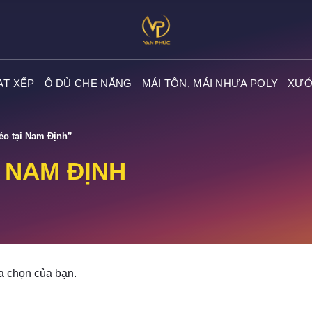
ẠT XẾP
Ô DÙ CHE NẮNG
MÁI TÔN, MÁI NHỰA POLY
XƯỞ
éo tại Nam Định”
I NAM ĐỊNH
a chọn của bạn.