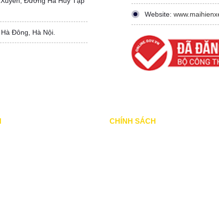
 Xuyên, Đường Hà Huy Tập
Website:
www.maihienx
 Hà Đông, Hà Nội.
N
CHÍNH SÁCH
ã thực hiện
Chính Sách & Điều khoản
ang thực hiện
Chính sách bảo mật
ổi bật
Chính sách vận chuyển
khác
Hình thức thanh toán