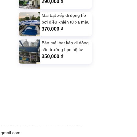
lượng
290,000
₫
Mái bạt xếp di động hồ
bơi điều khiển từ xa màu
xanh da
370,000
₫
Bán mái bạt kéo di động
sân trường học hệ tự
động màu Xanh
350,000
₫
@gmail.com