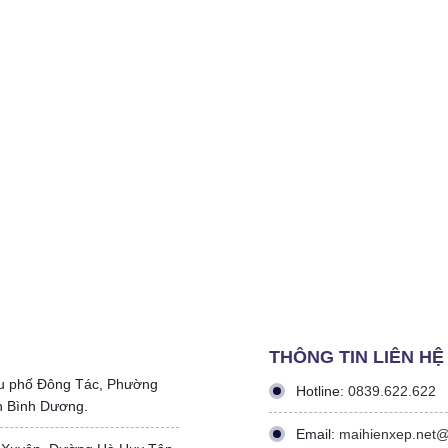
THÔNG TIN LIÊN HỆ
u phố Đông Tác, Phường
Hotline:
0839.622.622
h Bình Dương.
Email:
maihienxep.net