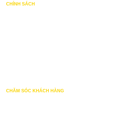
CHÍNH SÁCH
Chính Sách & Điều khoản
Chính sách bảo mật
Chính sách vận chuyển
Hình thức thanh toán
Chính sách thành viên
CHĂM SÓC KHÁCH HÀNG
Quy định bảo hành
Chính sách bán hàng
Tra cứu đơn hàng