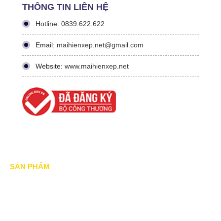
THÔNG TIN LIÊN HỆ
Hotline:
0839.622.622
Email:
maihienxep.net@gmail.com
Website:
www.maihienxep.net
SẢN PHẨM
Mái xếp di động
Mái Che di động