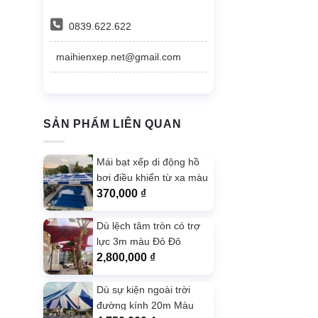
0839.622.622
maihienxep.net@gmail.com
SẢN PHẨM LIÊN QUAN
Mái bạt xếp di động hồ
bơi điều khiển từ xa màu
xanh da
370,000
₫
Dù lệch tâm tròn có trợ
lực 3m màu Đỏ Đô
2,800,000
₫
Dù sự kiện ngoài trời
đường kính 20m Màu