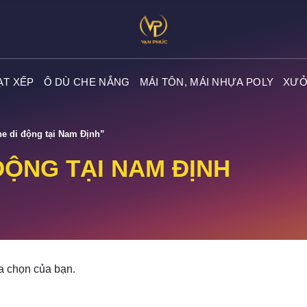
ẠT XẾP
Ô DÙ CHE NẮNG
MÁI TÔN, MÁI NHỰA POLY
XƯỞ
e di động tại Nam Định”
ĐỘNG TẠI NAM ĐỊNH
a chọn của bạn.