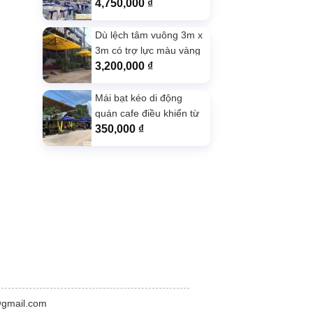
Xanh
4,750,000
₫
Dù lệch tâm vuông 3m x
3m có trợ lực màu vàng
3,200,000
₫
Mái bạt kéo di động
quán cafe điều khiển từ
xa màu Nâu
350,000
₫
@gmail.com