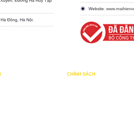
 Xuyên, Đường Hà Huy Tập
Website:
www.maihienx
 Hà Đông, Hà Nội.
N
CHÍNH SÁCH
ã thực hiện
Chính Sách & Điều khoản
ang thực hiện
Chính sách bảo mật
ổi bật
Chính sách vận chuyển
khác
Hình thức thanh toán