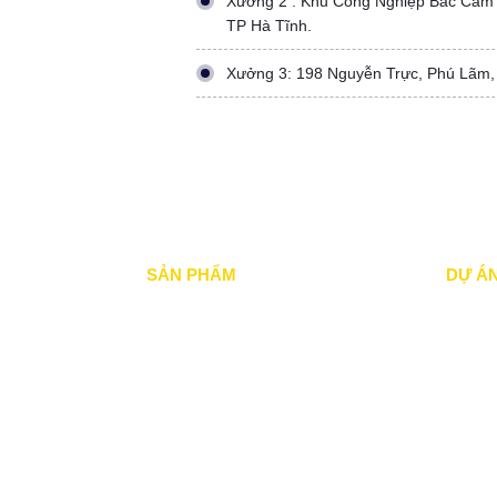
Xưởng 2 : Khu Công Nghiệp Bắc Cẩm
TP Hà Tĩnh.
Xưởng 3: 198 Nguyễn Trực, Phú Lãm,
SẢN PHẨM
DỰ Á
Mái xếp di động
Dự án đ
Mái Che di động
Dự án đ
Mái hiên di động
Dự án n
Mái vòm - mái tôn
Dự án 