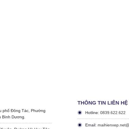
THÔNG TIN LIÊN HỆ
u phố Đông Tác, Phường
Hotline:
0839.622.622
h Bình Dương.
Email:
maihienxep.net