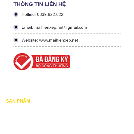
THÔNG TIN LIÊN HỆ
Hotline:
0839.622.622
Email:
maihienxep.net@gmail.com
Website:
www.maihienxep.net
SẢN PHẨM
Mái xếp di động
Mái Che di động