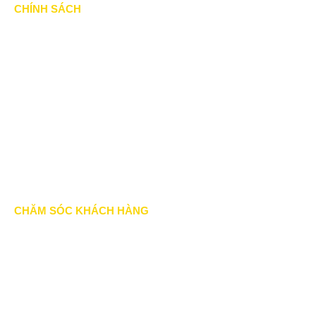
CHÍNH SÁCH
Chính Sách & Điều khoản
Chính sách bảo mật
Chính sách vận chuyển
Hình thức thanh toán
Chính sách thành viên
CHĂM SÓC KHÁCH HÀNG
Quy định bảo hành
Chính sách bán hàng
Tra cứu đơn hàng