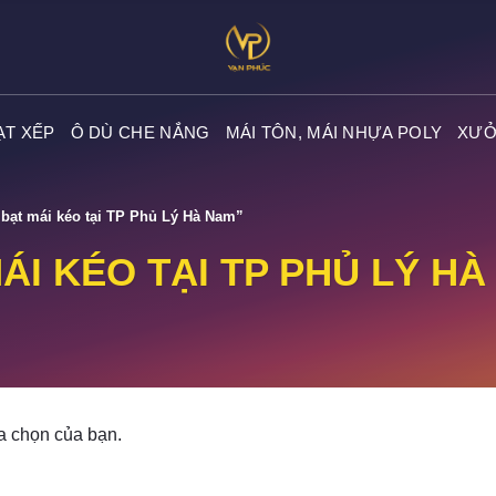
ẠT XẾP
Ô DÙ CHE NẮNG
MÁI TÔN, MÁI NHỰA POLY
XƯỞ
ạt mái kéo tại TP Phủ Lý Hà Nam”
ÁI KÉO TẠI TP PHỦ LÝ HÀ
a chọn của bạn.