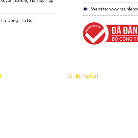
 Xuyên, Đường Hà Huy Tập
Website:
www.maihienx
 Hà Đông, Hà Nội.
N
CHÍNH SÁCH
ã thực hiện
Chính Sách & Điều khoản
ang thực hiện
Chính sách bảo mật
ổi bật
Chính sách vận chuyển
khác
Hình thức thanh toán