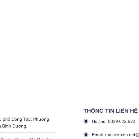
THÔNG TIN LIÊN HỆ
u phố Đông Tác, Phường
Hotline:
0839.622.622
h Bình Dương.
Email:
maihienxep.net