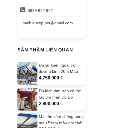
0839.622.622
maihienxep.net@gmail.com
SẢN PHẨM LIÊN QUAN
Dù sự kiện ngoài trời
đường kính 20m Màu
Xanh
4,750,000
₫
Dù lệch tâm tròn có trợ
lực 3m màu Đỏ Đô
2,800,000
₫
Mái tôn kẽm chống nóng
màu 5zem màu ghi chất