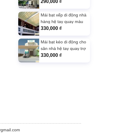
lượng
290,000
₫
Mái bạt xếp di động nhà
hàng hệ tay quay màu
Xám
330,000
₫
Mái bạt kéo di động cho
sân nhà hệ tay quay trợ
lực màu kem
330,000
₫
@gmail.com