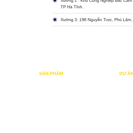
Xưởng 2 : Khu Công Nghiệp Bắc Cẩm
TP Hà Tĩnh.
Xưởng 3: 198 Nguyễn Trực, Phú Lãm,
SẢN PHẨM
DỰ Á
Mái xếp di động
Dự án đ
Mái Che di động
Dự án đ
Mái hiên di động
Dự án n
Mái vòm - mái tôn
Dự án 