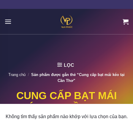
Skip
to
content
LỌC
Trang chủ
/
Sản phẩm được gắn thẻ “Cung cấp bạt mái kéo tại
Cần Thơ”
CUNG CẤP BẠT MÁI
KÉO TẠI CẦN THƠ
Không tìm thấy sản phẩm nào khớp với lựa chọn của bạn.