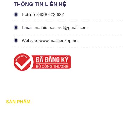
THÔNG TIN LIÊN HỆ
Hotline:
0839.622.622
Email:
maihienxep.net@gmail.com
Website:
www.maihienxep.net
SẢN PHẨM
Mái xếp di động
Mái Che di động