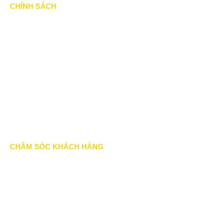
CHÍNH SÁCH
Chính Sách & Điều khoản
Chính sách bảo mật
Chính sách vận chuyển
Hình thức thanh toán
Chính sách thành viên
CHĂM SÓC KHÁCH HÀNG
Quy định bảo hành
Chính sách bán hàng
Tra cứu đơn hàng