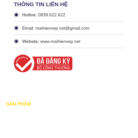
THÔNG TIN LIÊN HỆ
Hotline:
0839.622.622
Email:
maihienxep.net@gmail.com
Website:
www.maihienxep.net
SẢN PHẨM
Mái xếp di động
Mái Che di động