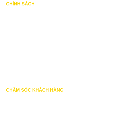
CHÍNH SÁCH
Chính Sách & Điều khoản
Chính sách bảo mật
Chính sách vận chuyển
Hình thức thanh toán
Chính sách thành viên
CHĂM SÓC KHÁCH HÀNG
Quy định bảo hành
Chính sách bán hàng
Tra cứu đơn hàng