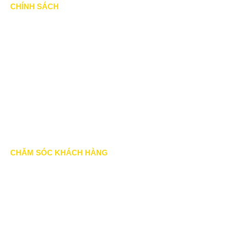
CHÍNH SÁCH
Chính Sách & Điều khoản
Chính sách bảo mật
Chính sách vận chuyển
Hình thức thanh toán
Chính sách thành viên
CHĂM SÓC KHÁCH HÀNG
Quy định bảo hành
Chính sách bán hàng
Tra cứu đơn hàng