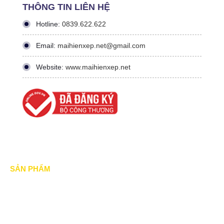
THÔNG TIN LIÊN HỆ
Hotline:
0839.622.622
Email:
maihienxep.net@gmail.com
Website:
www.maihienxep.net
SẢN PHẨM
Mái xếp di động
Mái Che di động