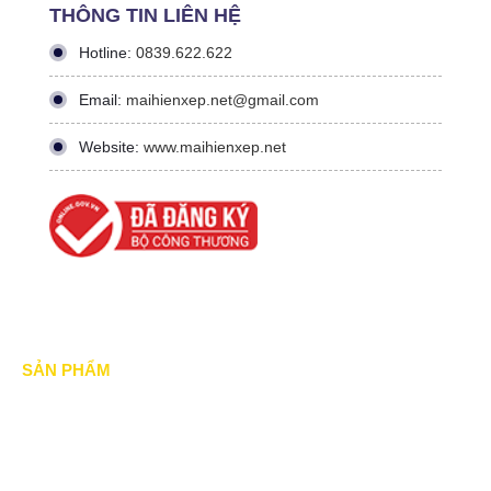
THÔNG TIN LIÊN HỆ
Hotline:
0839.622.622
Email:
maihienxep.net@gmail.com
Website:
www.maihienxep.net
SẢN PHẨM
Mái xếp di động
Mái Che di động