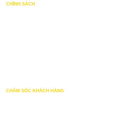
CHÍNH SÁCH
Chính Sách & Điều khoản
Chính sách bảo mật
Chính sách vận chuyển
Hình thức thanh toán
Chính sách thành viên
CHĂM SÓC KHÁCH HÀNG
Quy định bảo hành
Chính sách bán hàng
Tra cứu đơn hàng