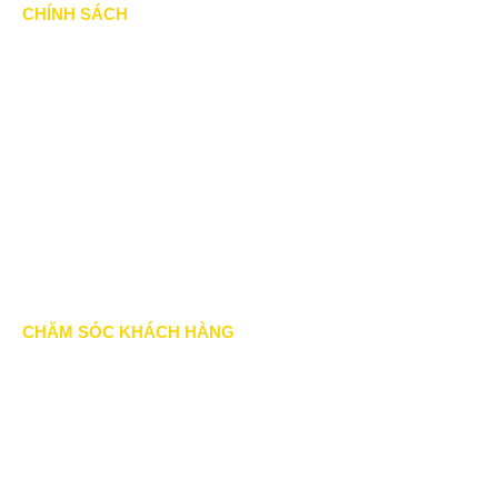
CHÍNH SÁCH
Chính Sách & Điều khoản
Chính sách bảo mật
Chính sách vận chuyển
Hình thức thanh toán
Chính sách thành viên
CHĂM SÓC KHÁCH HÀNG
Quy định bảo hành
Chính sách bán hàng
Tra cứu đơn hàng