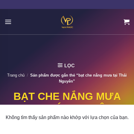
Skip
to
content
LỌC
Trang chủ
/
Sản phẩm được gắn thẻ “bạt che nắng mưa tại Thái
Nguyên”
BẠT CHE NẮNG MƯA
TẠI THÁI NGUYÊN
Không tìm thấy sản phẩm nào khớp với lựa chọn của bạn.