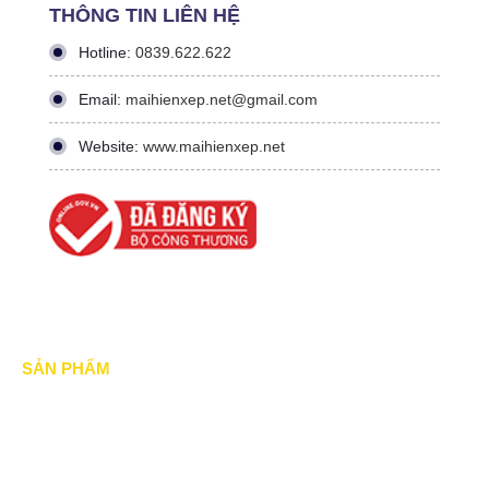
THÔNG TIN LIÊN HỆ
Hotline:
0839.622.622
Email:
maihienxep.net@gmail.com
Website:
www.maihienxep.net
SẢN PHẨM
Mái xếp di động
Mái Che di động