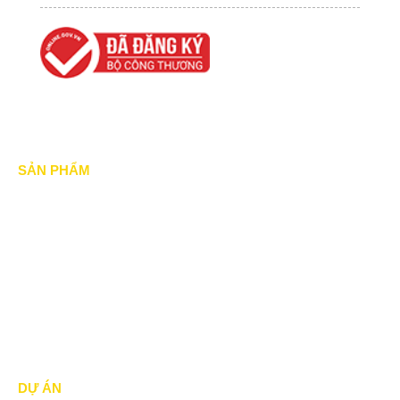
SẢN PHẨM
Mái xếp di động
Mái Che di động
Mái hiên di động
Mái vòm - mái tôn
DỰ ÁN