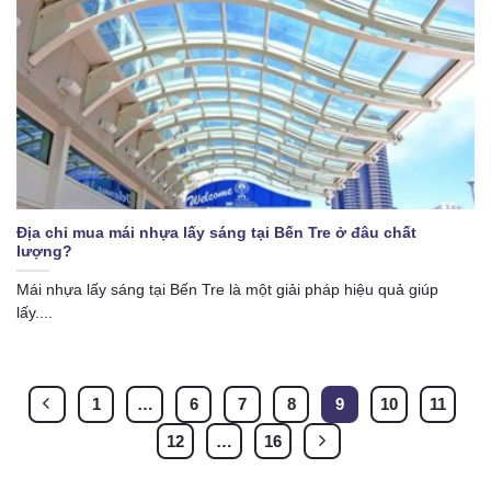
Địa chỉ mua mái nhựa lấy sáng tại Bến Tre ở đâu chất
lượng?
Mái nhựa lấy sáng tại Bến Tre là một giải pháp hiệu quả giúp
lấy....
1
…
6
7
8
9
10
11
12
…
16