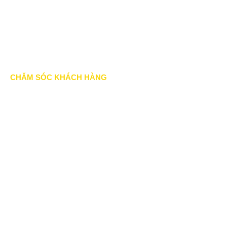
Hình thức thanh toán
Chính sách thành viên
CHĂM SÓC KHÁCH HÀNG
Quy định bảo hành
Chính sách bán hàng
Tra cứu đơn hàng
Hướng dẫn đăng ký
Liên hệ